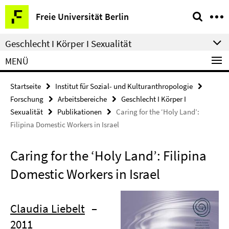
Springe
Service-
Freie Universität Berlin
direkt
Navigation
zu
Geschlecht I Körper I Sexualität
Inhalt
MENÜ
Startseite
Institut für Sozial- und Kulturanthropologie
Forschung
Arbeitsbereiche
Geschlecht I Körper I
Sexualität
Publikationen
Caring for the ‘Holy Land’:
Filipina Domestic Workers in Israel
Caring for the ‘Holy Land’: Filipina
Domestic Workers in Israel
Claudia Liebelt
–
2011