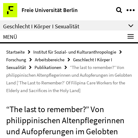
Springe
Service-
Freie Universität Berlin
direkt
Navigation
zu
Geschlecht I Körper I Sexualität
Inhalt
MENÜ
Startseite
Institut für Sozial- und Kulturanthropologie
Forschung
Arbeitsbereiche
Geschlecht I Körper I
Sexualität
Publikationen
“The last to remember?” Von
philippinischen Altenpflegerinnen und Aufopferungen im Gelobten
Land [‘The Last to Remember?’ Of Filipina Care Workers for the
Elderly and Sacrifices in the Holy Land]
“The last to remember?” Von
philippinischen Altenpflegerinnen
und Aufopferungen im Gelobten