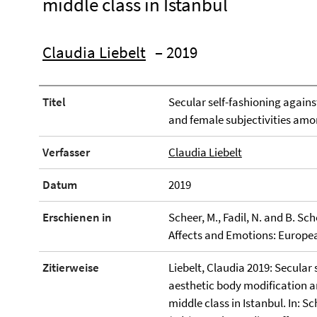
middle class in Istanbul
Claudia Liebelt
– 2019
Titel
Secular self-fashioning agains
and female subjectivities amon
Verfasser
Claudia Liebelt
Datum
2019
Erschienen in
Scheer, M., Fadil, N. and B. S
Affects and Emotions: Europea
Zitierweise
Liebelt, Claudia 2019: Secular 
aesthetic body modification a
middle class in Istanbul. In: S