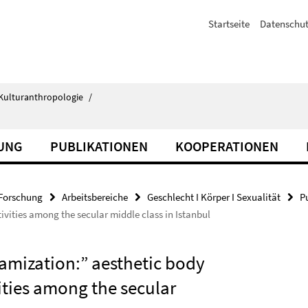
Startseite
Datenschut
d Kulturanthropologie
/
UNG
PUBLIKATIONEN
KOOPERATIONEN
Forschung
Arbeitsbereiche
Geschlecht I Körper I Sexualität
P
ivities among the secular middle class in Istanbul
lamization:” aesthetic body
ities among the secular