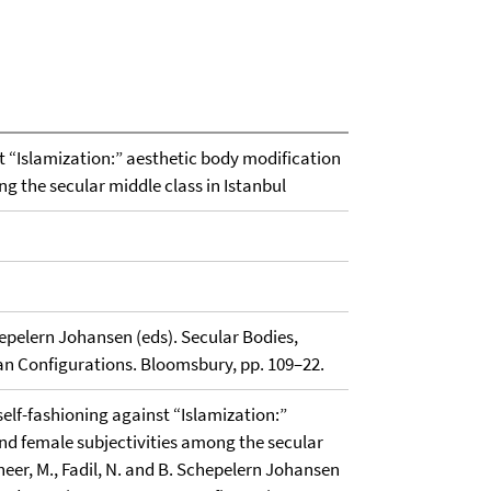
t “Islamization:” aesthetic body modification
g the secular middle class in Istanbul
chepelern Johansen (eds). Secular Bodies,
n Configurations. Bloomsbury, pp. 109–22.
self-fashioning against “Islamization:”
nd female subjectivities among the secular
cheer, M., Fadil, N. and B. Schepelern Johansen