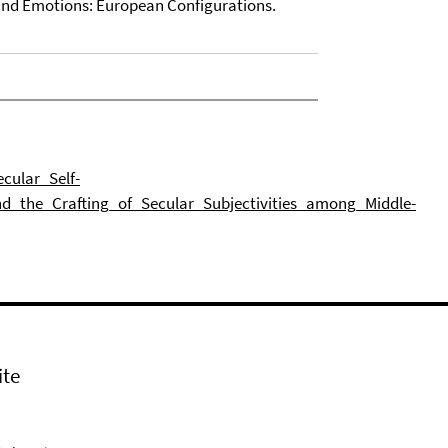
s and Emotions: European Configurations.
cular_Self-
nd_the_Crafting_of_Secular_Subjectivities_among_Middle-
ite