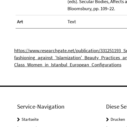
(eds). Secular Bodies, Affect
Bloomsbury, pp. 109–22.
Art
Text
https://www.researchgate.net/publication/331251193_Se
fashioning_against_'Islamization'_Beauty_Practices_a
Class_Women_in_Istanbul_European_Configurations
Service-Navigation
Diese Se
Startseite
Drucken