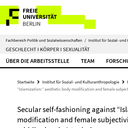
Springe
Service-
direkt
zu
Navigation
Inhalt
Fachbereich Politik und Sozialwissenschaften
/
Institut für Sozial- un
GESCHLECHT I KÖRPER I SEXUALITÄT
ÜBER DIE ARBEITSSTELLE
TEAM
FORSCH
Startseite
Institut für Sozial- und Kulturanthropologie
“Islamization:” aesthetic body modification and female subject
Secular self-fashioning against “Is
modification and female subjectiv