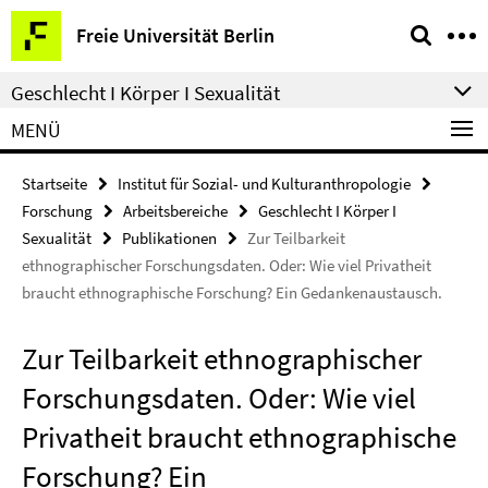
Springe
Service-
Freie Universität Berlin
direkt
Navigation
zu
Geschlecht I Körper I Sexualität
Inhalt
MENÜ
Startseite
Institut für Sozial- und Kulturanthropologie
Forschung
Arbeitsbereiche
Geschlecht I Körper I
Sexualität
Publikationen
Zur Teilbarkeit
ethnographischer Forschungsdaten. Oder: Wie viel Privatheit
braucht ethnographische Forschung? Ein Gedankenaustausch.
Zur Teilbarkeit ethnographischer
Forschungsdaten. Oder: Wie viel
Privatheit braucht ethnographische
Forschung? Ein