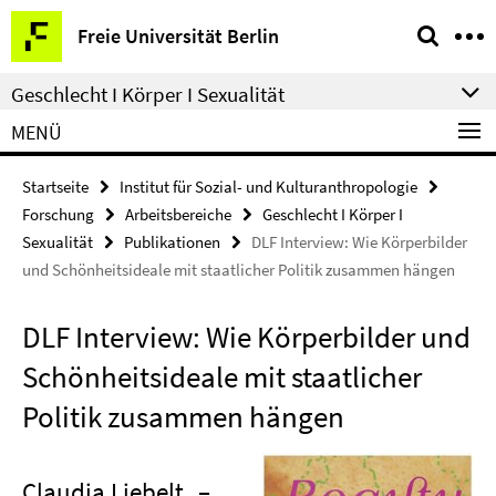
Springe
Service-
Freie Universität Berlin
direkt
Navigation
zu
Geschlecht I Körper I Sexualität
Inhalt
MENÜ
Startseite
Institut für Sozial- und Kulturanthropologie
Forschung
Arbeitsbereiche
Geschlecht I Körper I
Sexualität
Publikationen
DLF Interview: Wie Körperbilder
und Schönheitsideale mit staatlicher Politik zusammen hängen
DLF Interview: Wie Körperbilder und
Schönheitsideale mit staatlicher
Politik zusammen hängen
Claudia Liebelt
–