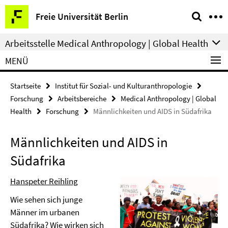
Springe
Service-
Freie Universität Berlin
direkt
Navigation
zu
Arbeitsstelle Medical Anthropology | Global Health
Inhalt
MENÜ
Startseite
Institut für Sozial- und Kulturanthropologie
Forschung
Arbeitsbereiche
Medical Anthropology | Global
Health
Forschung
Männlichkeiten und AIDS in Südafrika
Männlichkeiten und AIDS in
Südafrika
Hanspeter Reihling
Wie sehen sich junge
Männer im urbanen
Südafrika? Wie wirken sich