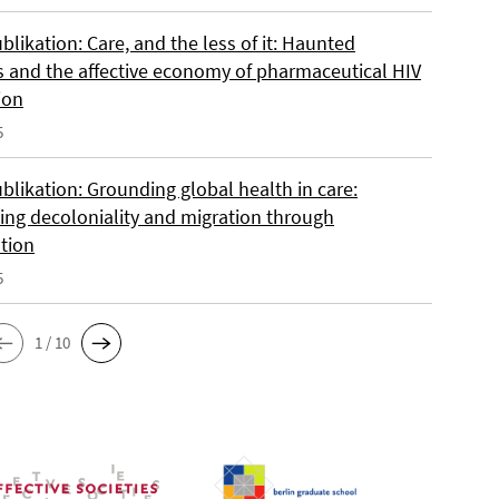
likation: Care, and the less of it: Haunted
s and the affective economy of pharmaceutical HIV
ion
5
blikation: Grounding global health in care:
ing decoloniality and migration through
ation
5
1 / 10