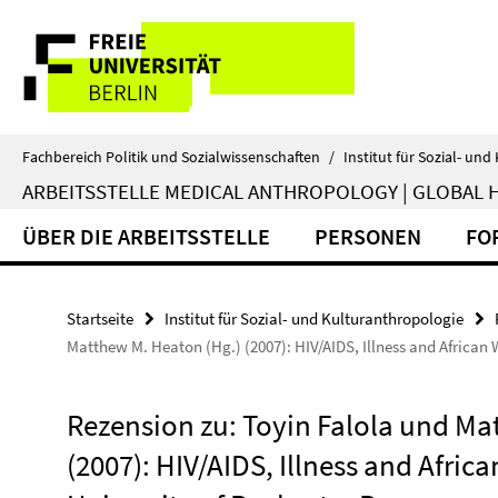
Springe
Service-
direkt
zu
Navigation
Inhalt
Fachbereich Politik und Sozialwissenschaften
/
Institut für Sozial- un
ARBEITSSTELLE MEDICAL ANTHROPOLOGY | GLOBAL 
ÜBER DIE ARBEITSSTELLE
PERSONEN
FO
Startseite
Institut für Sozial- und Kulturanthropologie
Matthew M. Heaton (Hg.) (2007): HIV/AIDS, Illness and African 
Rezension zu: Toyin Falola und Ma
(2007): HIV/AIDS, Illness and Afric