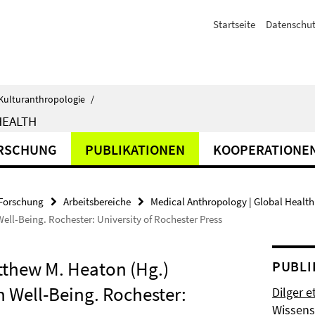
Startseite
Datenschut
d Kulturanthropologie
/
HEALTH
RSCHUNG
PUBLIKATIONEN
KOOPERATIONE
Forschung
Arbeitsbereiche
Medical Anthropology | Global Health
Well-Being. Rochester: University of Rochester Press
tthew M. Heaton (Hg.)
PUBLI
an Well-Being. Rochester:
Dilger e
Wissens