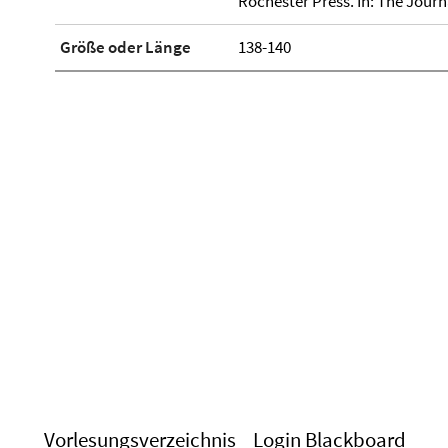
Rochester Press. In: The Journa
Größe oder Länge
138-140
Vorlesungsverzeichnis
Login Blackboard