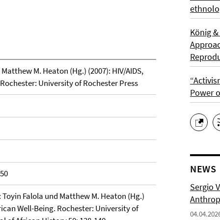
ethnolo
König &
Approach
Reprodu
 Matthew M. Heaton (Hg.) (2007): HIV/AIDS,
“Activis
. Rochester: University of Rochester Press
Power o
NEWS
 50
Sergio 
: Toyin Falola und Matthew M. Heaton (Hg.)
Anthropo
frican Well-Being. Rochester: University of
04.04.202