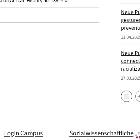
l of African History 50: 138-140.
Neue Pub
gesture
prevent
11.04.202
Neue Pu
connect
racializ
27.03.202
Login Campus
Sozialwissenschaftliche