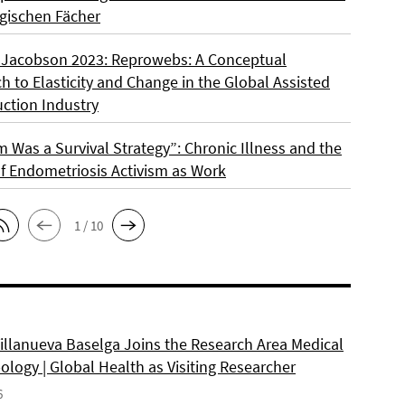
gischen Fächer
 Jacobson 2023: Reprowebs: A Conceptual
 to Elasticity and Change in the Global Assisted
ction Industry
m Was a Survival Strategy”: Chronic Illness and the
f Endometriosis Activism as Work
1 / 10
Villanueva Baselga Joins the Research Area Medical
logy | Global Health as Visiting Researcher
6