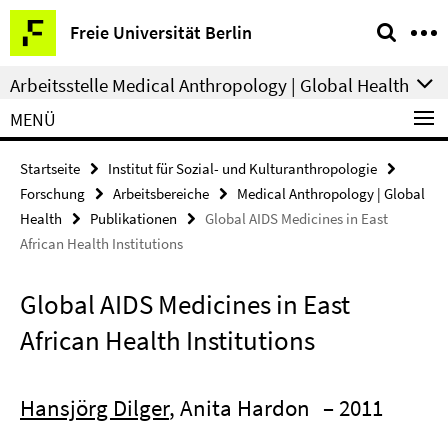
Springe
Service-
Freie Universität Berlin
direkt
Navigation
zu
Arbeitsstelle Medical Anthropology | Global Health
Inhalt
MENÜ
Startseite
Institut für Sozial- und Kulturanthropologie
Forschung
Arbeitsbereiche
Medical Anthropology | Global
Health
Publikationen
Global AIDS Medicines in East
African Health Institutions
Global AIDS Medicines in East
African Health Institutions
Hansjörg Dilger
, Anita Hardon
– 2011