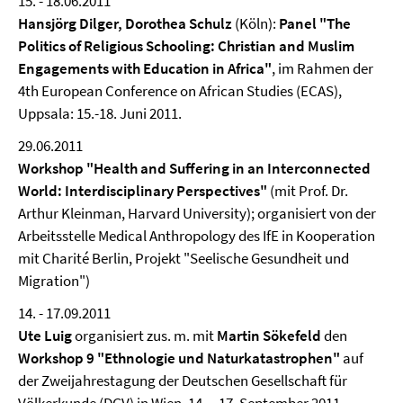
15. - 18.06.2011
Hansjörg Dilger, Dorothea Schulz
(Köln):
Panel "The
Politics of Religious Schooling: Christian and Muslim
Engagements with Education in Africa"
, im Rahmen der
4th European Conference on African Studies (ECAS),
Uppsala: 15.-18. Juni 2011.
29.06.2011
Workshop "Health and Suffering in an Interconnected
World: Interdisciplinary Perspectives"
(mit Prof. Dr.
Arthur Kleinman, Harvard University); organisiert von der
Arbeitsstelle Medical Anthropology des IfE in Kooperation
mit Charité Berlin, Projekt "Seelische Gesundheit und
Migration")
14. - 17.09.2011
Ute Luig
organisiert zus. m. mit
Martin Sökefeld
den
Workshop 9 "Ethnologie und Naturkatastrophen"
auf
der Zweijahrestagung der Deutschen Gesellschaft für