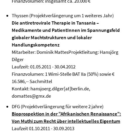
Finanzvolumen: insgesamt ca. 20.000 €
Thyssen (Projektverlängerung um 1 weiteres Jahr)
Die antiretrovirale Therapie in Tansania –
Medikamente und PatientInnen im Spannungsfeld
globaler Machtstrukturen und lokaler
Handlungskompetenz
Mitarbeiter: Dominik MattesProjektleitung: Hansjörg
Dilger
Laufzeit: 01.05.2011 - 30.04.2012
Finanzvolumen: 1 Wimi-Stelle BAT IIa (50%) sowie €
16.586,-- Sachmittel
Kontakt: hansjoerg.dilger[at]berlin.de,
domattes@gmx.de
DFG (Projektverlängerung für weitere 2 jahre)
Bioprospektion in der "Afrikanischen Renaissance":
Von Muthi zum Recht über intellektuelles Eigentum
Laufzeit 01.10.2011 - 30.09.2013