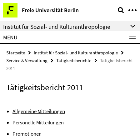
Springe
Service-
Freie Universität Berlin
direkt
Navigation
zu
Institut für Sozial- und Kulturanthropologie
Inhalt
MENÜ
Startseite
Institut für Sozial- und Kulturanthropologie
Service & Verwaltung
Tätigkeitsberichte
Tätigkeitsbericht
2011
Tätigkeitsbericht 2011
Allgemeine Mitteilungen
Personelle Mitteilungen
Promotionen