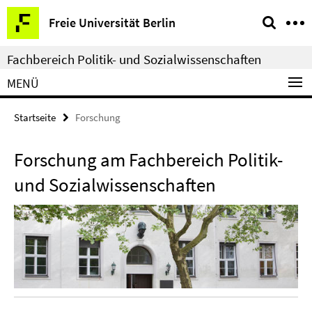
Springe
Service-
Freie Universität Berlin
direkt
Navigation
zu
Fachbereich Politik- und Sozialwissenschaften
Inhalt
MENÜ
Startseite
Forschung
Forschung am Fachbereich Politik-
und Sozialwissenschaften