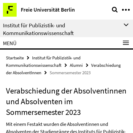
Springe
Service-
Freie Universität Berlin
direkt
Navigation
zu
Institut für Publizistik- und
Inhalt
Kommunikationswissenschaft
MENÜ
Startseite
Institut für Publizistik- und
Kommunikationswissenschaft
Alumni
Verabschiedung
der AbsolventInnen
Sommersemester 2023
Verabschiedung der Absolventinnen
und Absolventen im
Sommersemester 2023
Mit einem Festakt wurden die Absolventinnen und
Absolventen der Studiengänge des Instituts für Publizistik-