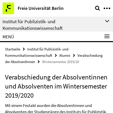
Springe
Service-
Freie Universität Berlin
direkt
Navigation
zu
Institut für Publizistik- und
Inhalt
Kommunikationswissenschaft
MENÜ
Startseite
Institut für Publizistik- und
Kommunikationswissenschaft
Alumni
Verabschiedung
der AbsolventInnen
Wintersemester 2019/20
Verabschiedung der Absolventinnen
und Absolventen im Wintersemester
2019/2020
Mit einem Festakt wurden die Absolventinnen und
Absolventen der Studiengänge des Instituts für Publizistik-