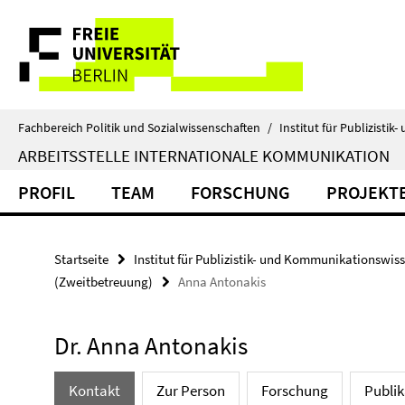
Springe
Service-
direkt
zu
Navigation
Inhalt
Fachbereich Politik und Sozialwissenschaften
/
Institut für Publizist
ARBEITSSTELLE INTERNATIONALE KOMMUNIKATION
PROFIL
TEAM
FORSCHUNG
PROJEKTE
Startseite
Institut für Publizistik- und Kommunikationswis
(Zweitbetreuung)
Anna Antonakis
Dr. Anna Antonakis
Kontakt
Zur Person
Forschung
Publi