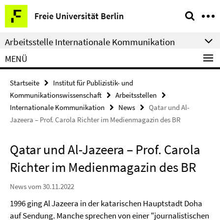
Springe
Service-
Freie Universität Berlin
direkt
Navigation
zu
Arbeitsstelle Internationale Kommunikation
Inhalt
MENÜ
Startseite
Institut für Publizistik- und
Kommunikationswissenschaft
Arbeitsstellen
Internationale Kommunikation
News
Qatar und Al-
Jazeera – Prof. Carola Richter im Medienmagazin des BR
Qatar und Al-Jazeera – Prof. Carola
Richter im Medienmagazin des BR
News vom 30.11.2022
1996 ging Al Jazeera in der katarischen Hauptstadt Doha
auf Sendung. Manche sprechen von einer "journalistischen