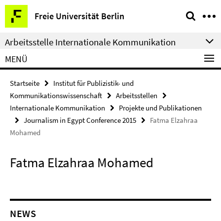
Springe
Service-
Freie Universität Berlin
direkt
Navigation
zu
Arbeitsstelle Internationale Kommunikation
Inhalt
MENÜ
Startseite
Institut für Publizistik- und
Kommunikationswissenschaft
Arbeitsstellen
Internationale Kommunikation
Projekte und Publikationen
Journalism in Egypt Conference 2015
Fatma Elzahraa
Mohamed
Fatma Elzahraa Mohamed
NEWS