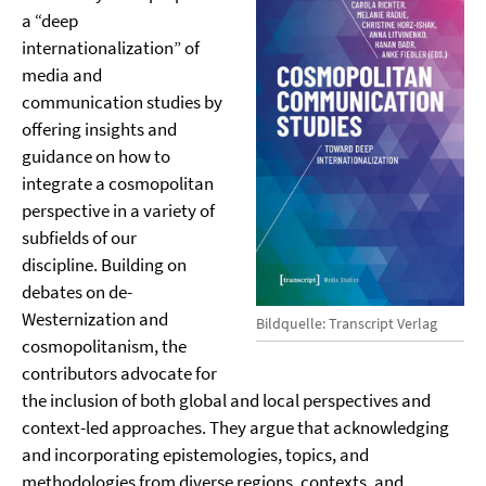
a “deep
internationalization” of
media and
communication studies by
offering insights and
guidance on how to
integrate a cosmopolitan
perspective in a variety of
subfields of our
discipline. Building on
debates on de-
Westernization and
Bildquelle: Transcript Verlag
cosmopolitanism, the
contributors advocate for
the inclusion of both global and local perspectives and
context-led approaches. They argue that acknowledging
and incorporating epistemologies, topics, and
methodologies from diverse regions, contexts, and