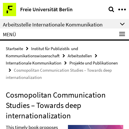
Springe
Service-
Freie Universität Berlin
direkt
Navigation
zu
Arbeitsstelle Internationale Kommunikation
Inhalt
MENÜ
Startseite
Institut für Publizistik- und
Kommunikationswissenschaft
Arbeitsstellen
Internationale Kommunikation
Projekte und Publikationen
Cosmopolitan Communication Studies – Towards deep
internationalization
Cosmopolitan Communication
Studies – Towards deep
internationalization
This timely book proposes