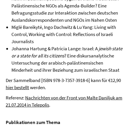
Palästinensische NGOs als Agenda-Builder? Eine
Befragungsstudie zur Interaktion zwischen deutschen
Auslandskorrespondenten und NGOs im Nahen Osten
Miglė Bareikytė, Ingo Dachwitz & Lu Yang: Living with
Control, Working with Control: Reflections of Israeli
Journalists
Johanna Hartung & Patricia Lange: Israel: A
jewish state
or a state for all its citizens
? Eine diskursanalytische
Untersuchung der arabisch-palästinensischen
Minderheit und ihrer Beziehung zum israelischen Staat
Der Sammelband [ISBN 978-3-7357-3918-6] kann für €12,90
hier bestellt
werden.
Referenz:
Nachrichten von der Front von Malte Daniljuk am
21.07.2014 in Telepolis
.
Publikationen zum Thema