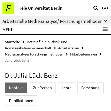
Springe
Service-
Freie Universität Berlin
direkt
Navigation
zu
Arbeitsstelle Medienanalyse/ Forschungsmethoden
Inhalt
MENÜ
Startseite
Institut für Publizistik- und
Kommunikationswissenschaft
Arbeitsstellen
Medienanalyse/ Forschungsmethoden
Mitarbeiter/innen
Julia Lück-Benz
Dr. Julia Lück-Benz
Kontakt
Zur Person
Lehre
Forschung
Publikationen