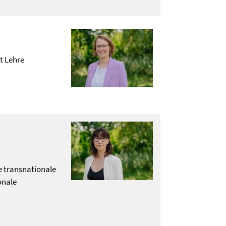
t Lehre
e transnationale
onale