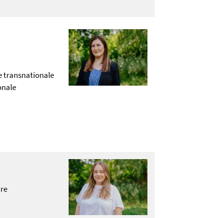
e transnationale
onale
hre