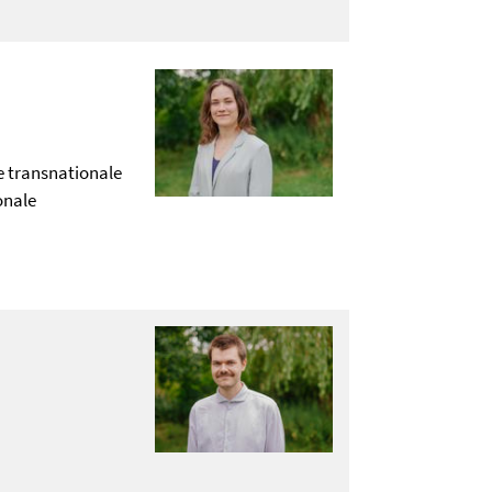
e transnationale
onale