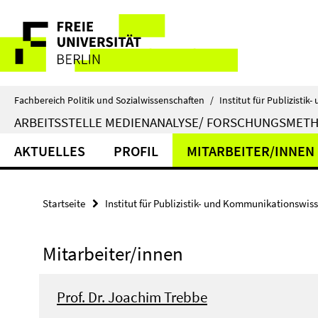
Springe
Service-
direkt
zu
Navigation
Inhalt
Fachbereich Politik und Sozialwissenschaften
/
Institut für Publizist
ARBEITSSTELLE MEDIENANALYSE/ FORSCHUNGSMET
AKTUELLES
PROFIL
MITARBEITER/INNEN
Startseite
Institut für Publizistik- und Kommunikationswis
Mitarbeiter/innen
Prof. Dr. Joachim Trebbe