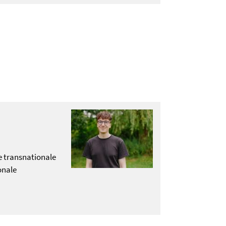
e transnationale
onale