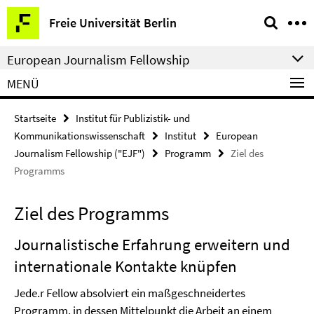
Springe
Service-
Freie Universität Berlin
direkt
Navigation
zu
European Journalism Fellowship
Inhalt
MENÜ
Startseite
Institut für Publizistik- und
Kommunikationswissenschaft
Institut
European
Journalism Fellowship ("EJF")
Programm
Ziel des
Programms
Ziel des Programms
Journalistische Erfahrung erweitern und
internationale Kontakte knüpfen
Jede.r Fellow absolviert ein maßgeschneidertes
Programm, in dessen Mittelpunkt die Arbeit an einem