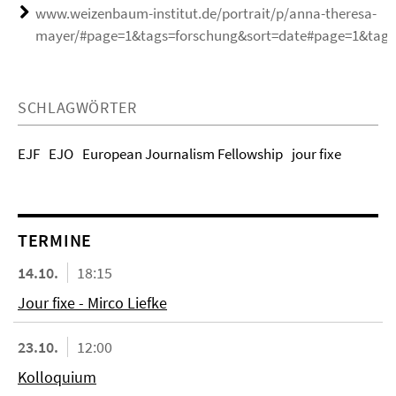
www.weizenbaum-institut.de/portrait/p/anna-theresa-
mayer/#page=1&tags=forschung&sort=date#page=1&tags
SCHLAGWÖRTER
EJF
EJO
European Journalism Fellowship
jour fixe
TERMINE
14.10.
18:15
Jour fixe - Mirco Liefke
23.10.
12:00
Kolloquium