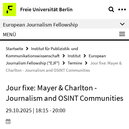
Springe
Service-
Freie Universität Berlin
direkt
Navigation
zu
European Journalism Fellowship
Inhalt
MENÜ
Startseite
Institut für Publizistik- und
Kommunikationswissenschaft
Institut
European
Journalism Fellowship ("EJF")
Termine
Jour fixe: Mayer &
Charlton - Journalism and OSINT Communities
Jour fixe: Mayer & Charlton -
Journalism and OSINT Communities
29.10.2025 | 18:15 - 20:00