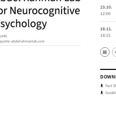
23.10.
12:00
18.11.
18:15
oARL
dquelle: abdelrahmanlab.com
DOWN
Fact S
Guidel