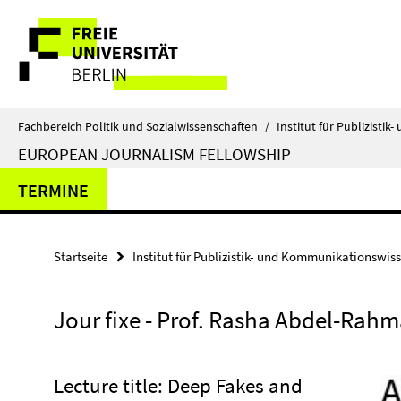
Springe
Service-
direkt
zu
Navigation
Inhalt
Fachbereich Politik und Sozialwissenschaften
/
Institut für Publizist
EUROPEAN JOURNALISM FELLOWSHIP
TERMINE
Startseite
Institut für Publizistik- und Kommunikationswis
Jour fixe - Prof. Rasha Abdel-Rah
Lecture title: Deep Fakes and