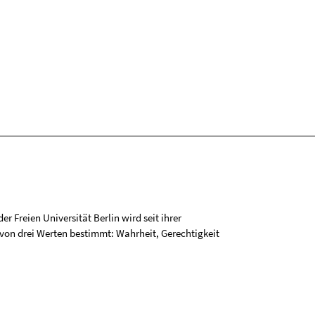
r Freien Universität Berlin wird seit ihrer
on drei Werten bestimmt: Wahrheit, Gerechtigkeit