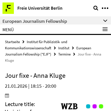
Springe
Service-
Freie Universität Berlin
direkt
Navigation
zu
European Journalism Fellowship
Inhalt
MENÜ
Startseite
Institut für Publizistik- und
Kommunikationswissenschaft
Institut
European
Journalism Fellowship ("EJF")
Termine
Jour fixe - Anna
Kluge
Jour fixe - Anna Kluge
21.01.2026 | 18:15 - 20:00
Lecture title: