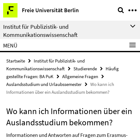
Springe
Service-
Freie Universität Berlin
direkt
Navigation
zu
Institut für Publizistik- und
Inhalt
Kommunikationswissenschaft
MENÜ
Startseite
Institut für Publizistik- und
Kommunikationswissenschaft
Studierende
Häufig
gestellte Fragen: BA PuK
Allgemeine Fragen
Auslandsstudium und Urlaubssemester
Wo kann ich
Informationen über ein Auslandsstudium bekommen?
Wo kann ich Informationen über ein
Auslandsstudium bekommen?
Informationen und Antworten auf Fragen zum Erasmus-