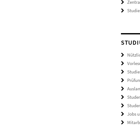
Zentr
Studie
STUDI
Nützli
Vorles
Studie
Prüfun
Ausla
Studen
Studen
Jobs u
Mitarb