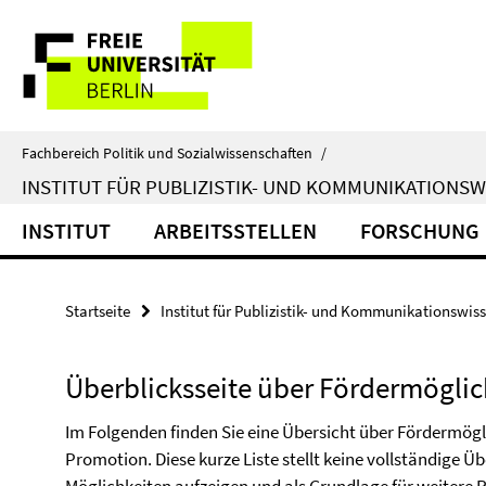
Springe
Service-
direkt
zu
Navigation
Inhalt
Fachbereich Politik und Sozialwissenschaften
/
INSTITUT FÜR PUBLIZISTIK- UND KOMMUNIKATIONS
INSTITUT
ARBEITSSTELLEN
FORSCHUNG
Startseite
Institut für Publizistik- und Kommunikationswis
Überblicksseite über Fördermöglic
Im Folgenden finden Sie eine Übersicht über Fördermög
Promotion. Diese kurze Liste stellt keine vollständige Übe