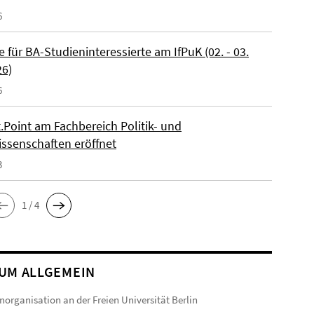
6
 für BA-Studieninteressierte am IfPuK (02. - 03.
26)
6
.Point am Fachbereich Politik- und
issenschaften eröffnet
3
1 / 4
UM ALLGEMEIN
norganisation an der Freien Universität Berlin