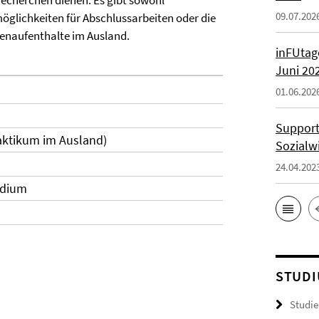
Recherchen dienen. Es gibt sowohl
09.07.202
glichkeiten für Abschlussarbeiten oder die
enaufenthalte im Ausland.
inFUtage
Juni 20
01.06.202
Support
aktikum im Ausland)
Sozialw
24.04.202
udium
STUDI
Studie