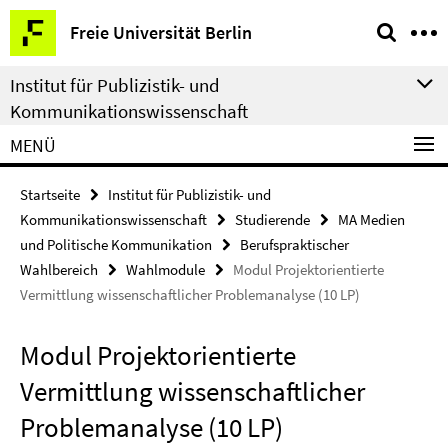
Springe
Service-
Freie Universität Berlin
direkt
Navigation
zu
Institut für Publizistik- und
Inhalt
Kommunikationswissenschaft
MENÜ
Startseite
Institut für Publizistik- und
Kommunikationswissenschaft
Studierende
MA Medien
und Politische Kommunikation
Berufspraktischer
Wahlbereich
Wahlmodule
Modul Projektorientierte
Vermittlung wissenschaftlicher Problemanalyse (10 LP)
Modul Projektorientierte
Vermittlung wissenschaftlicher
Problemanalyse (10 LP)