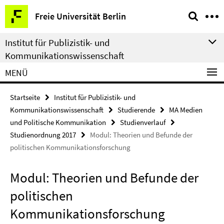
Springe
Service-
Freie Universität Berlin
direkt
Navigation
zu
Institut für Publizistik- und
Inhalt
Kommunikationswissenschaft
MENÜ
Startseite
Institut für Publizistik- und
Kommunikationswissenschaft
Studierende
MA Medien
und Politische Kommunikation
Studienverlauf
Studienordnung 2017
Modul: Theorien und Befunde der
politischen Kommunikationsforschung
Modul: Theorien und Befunde der
politischen
Kommunikationsforschung