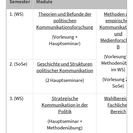
Semester
Module
1. (WS)
Theorien und Befunde der
Methoden der
politischen
empirischen
Kommunikationsforschung
Kommunikation
und
(Vorlesung +
Medienforschu
Hauptseminar)
B
(Vorlesung 1 +
Methodenübun
2. (SoSe)
Geschichte und Strukturen
im WS)
politischer Kommunikation
(Vorlesung 2 i
(2 Hauptseminare)
SoSe)
3. (WS)
Strategische
Wahlbereich -
Kommunikation in der
Fachlicher
Politik
Bereich
(Hauptseminar +
Methodenübung)