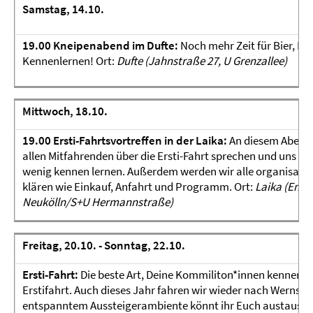
Samstag, 14.10.
19.00
Kneipenabend im Dufte:
Noch mehr Zeit für Bier, Fr
Kennenlernen! Ort:
Dufte (Jahnstraße 27, U Grenzallee)
Mittwoch, 18.10.
19.00 Ersti-Fahrtsvortreffen in der Laika:
An diesem Abend 
allen Mitfahrenden über die Ersti-Fahrt sprechen und uns sc
wenig kennen lernen. Außerdem werden wir alle organisator
klären wie Einkauf, Anfahrt und Programm. Ort:
Laika (Emse
Neukölln/S+U Hermannstraße)
Freitag, 20.10. - Sonntag, 22.10.
Ersti-Fahrt:
Die beste Art, Deine Kommiliton*innen kennenzul
Erstifahrt. Auch dieses Jahr fahren wir wieder nach Wernsdor
entspanntem Aussteigerambiente könnt ihr Euch austausch