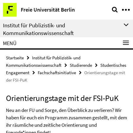
Springe
Service-
Freie Universität Berlin
direkt
Navigation
zu
Institut für Publizistik- und
Inhalt
Kommunikationswissenschaft
MENÜ
Startseite
Institut für Publizistik- und
Kommunikationswissenschaft
Studierende
Studentisches
Engagement
Fachschaftsinitiative
Orientierungstage mit
der FSI-PuK
Orientierungstage mit der FSI-PuK
Neu an der FU und Sorge, den Überblick zu verlieren? Wir
haben für euch ein Programm zusammen gestellt, mit dem
ihr räumliche und zeitliche Orientierung und
Freunde*innen findet!