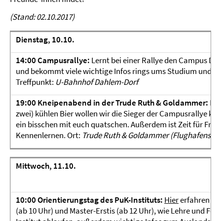
(Stand: 02.10.2017)
Dienstag, 10.10.
14:00 Campusrallye:
Lernt bei einer Rallye den Campus D
und bekommt viele wichtige Infos rings ums Studium und Leb
Treffpunkt:
U-Bahnhof Dahlem-Dorf
19:00 Kneipenabend in der Trude Ruth & Goldammer:
Bei
zwei) kühlen Bier wollen wir die Sieger der Campusrallye kü
ein bisschen mit euch quatschen. Außerdem ist Zeit für Fra
Kennenlernen. Ort:
Trude Ruth & Goldammer (Flughafenstr. 3
Mittwoch, 11.10.
10:00 Orientierungstag des PuK-Instituts:
Hier
erfahren Ba
(ab 10 Uhr) und Master-Erstis (ab 12 Uhr), wie Lehre und Fo