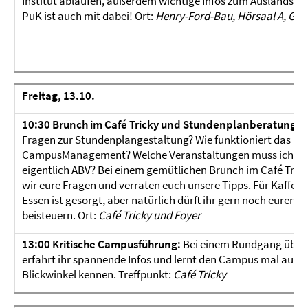
Institut ablaufen, außerdem wichtige Infos zum Auslandsstu
PuK ist auch mit dabei! Ort:
Henry-Ford-Bau, Hörsaal A, Gary
Freitag, 13.10.
10:30
Brunch im Café Tricky und Stundenplanberatung:
I
Fragen zur Stundenplangestaltung? Wie funktioniert das
CampusManagement? Welche Veranstaltungen muss ich bel
eigentlich ABV? Bei einem gemütlichen Brunch im
Café Tric
wir eure Fragen und verraten euch unsere Tipps. Für Kaffee 
Essen ist gesorgt, aber natürlich dürft ihr gern noch euren 
beisteuern. Ort:
Café Tricky und Foyer
13:00 Kritische Campusführung:
Bei einem Rundgang über
erfahrt ihr spannende Infos und lernt den Campus mal aus 
Blickwinkel kennen. Treffpunkt:
Café Tricky