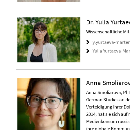
Dr. Yulia Yurta
Wissenschaftliche Mita
y.yurtaeva-marten
Yulia Yurtaeva-Ma
Anna Smoliaro
Anna Smoliarova, PhD,
German Studies an de
Verteidigung ihrer Do
2014, hat sie sich au
Medienkonsum russisc
ihre globale Kommuni