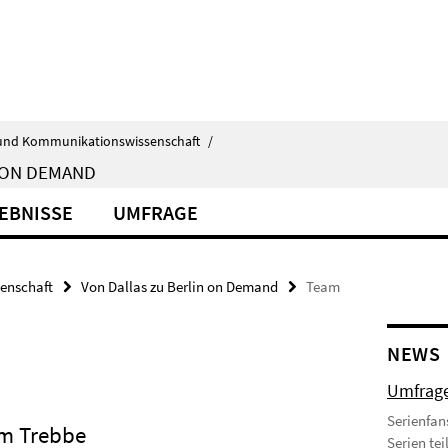
ik- und Kommunikationswissenschaft
/
 ON DEMAND
EBNISSE
UMFRAGE
senschaft
Von Dallas zu Berlin on Demand
Team
NEWS
Umfrage
Serienfan
im Trebbe
Serien t