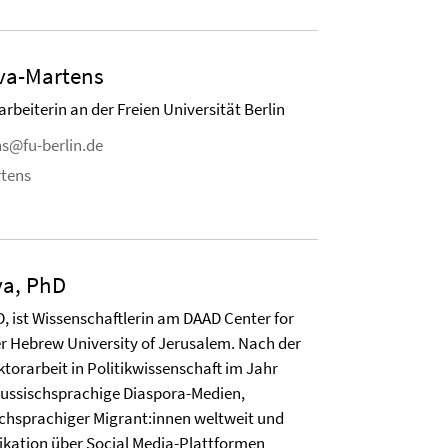
eva-Martens
rbeiterin an der Freien Universität Berlin
s@fu-berlin.de
rtens
va, PhD
 ist Wissenschaftlerin am DAAD Center for
r Hebrew University of Jerusalem. Nach der
ktorarbeit in Politikwissenschaft im Jahr
f russischsprachige Diaspora-Medien,
hsprachiger Migrant:innen weltweit und
kation über Social Media-Plattformen