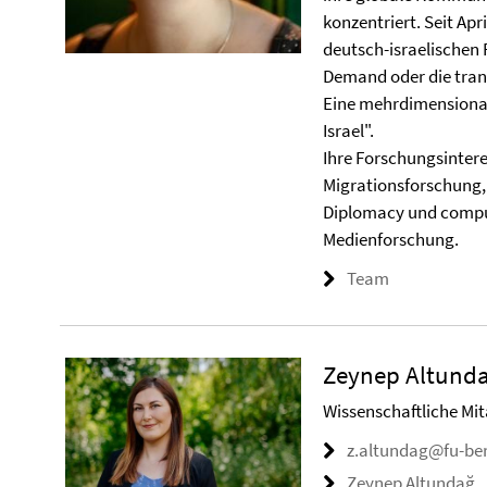
konzentriert. Seit Apri
deutsch-israelischen 
Demand oder die tran
Eine mehrdimensional
Israel".
Ihre Forschungsinter
Migrationsforschung, 
Diplomacy und compu
Medienforschung.
Team
Zeynep Altunda
Wissenschaftliche Mita
z.altundag@fu-ber
Zeynep Altundağ