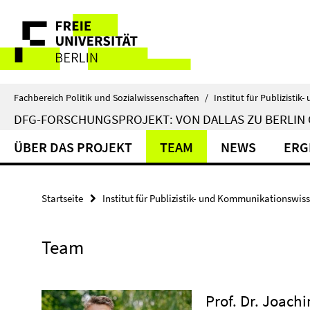
Springe
Service-
direkt
zu
Navigation
Inhalt
Fachbereich Politik und Sozialwissenschaften
/
Institut für Publizist
DFG-FORSCHUNGSPROJEKT: VON DALLAS ZU BERLIN
ÜBER DAS PROJEKT
TEAM
NEWS
ERG
Startseite
Institut für Publizistik- und Kommunikationswis
Team
Prof. Dr. Joach