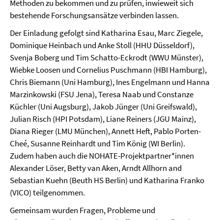
Methoden zu bekommen und zu prüfen, inwieweit sich
bestehende Forschungsansätze verbinden lassen.
Der Einladung gefolgt sind Katharina Esau, Marc Ziegele,
Dominique Heinbach und Anke Stoll (HHU Düsseldorf),
Svenja Boberg und Tim Schatto-Eckrodt (WWU Münster),
Wiebke Loosen und Cornelius Puschmann (HBI Hamburg),
Chris Biemann (Uni Hamburg), Ines Engelmann und Hanna
Marzinkowski (FSU Jena), Teresa Naab und Constanze
Küchler (Uni Augsburg), Jakob Jünger (Uni Greifswald),
Julian Risch (HPI Potsdam), Liane Reiners (JGU Mainz),
Diana Rieger (LMU München), Annett Heft, Pablo Porten-
Cheé, Susanne Reinhardt und Tim König (WI Berlin).
Zudem haben auch die NOHATE-Projektpartner*innen
Alexander Löser, Betty van Aken, Arndt Allhorn and
Sebastian Kuehn (Beuth HS Berlin) und Katharina Franko
(VICO) teilgenommen.
Gemeinsam wurden Fragen, Probleme und