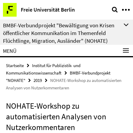
Springe
Service-
Freie Universität Berlin
direkt
Navigation
zu
BMBF-Verbundprojekt "Bewältigung von Krisen
Inhalt
öffentlicher Kommunikation im Themenfeld
Flüchtlinge, Migration, Ausländer" (NOHATE)
MENÜ
Startseite
Institut für Publizistik- und
Kommunikationswissenschaft
BMBF-Verbundprojekt
"NOHATE"
2019
NOHATE-Workshop zu automatisierten
Analysen von Nutzerkommentaren
NOHATE-Workshop zu
automatisierten Analysen von
Nutzerkommentaren