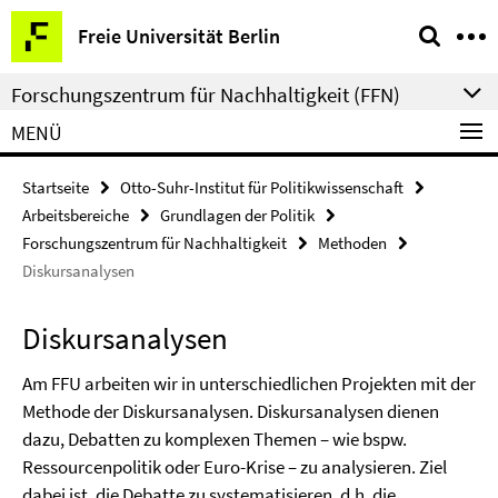
Springe
Service-
Freie Universität Berlin
direkt
Navigation
zu
Forschungszentrum für Nachhaltigkeit (FFN)
Inhalt
MENÜ
Startseite
Otto-Suhr-Institut für Politikwissenschaft
Arbeitsbereiche
Grundlagen der Politik
Forschungszentrum für Nachhaltigkeit
Methoden
Diskursanalysen
Diskursanalysen
Am FFU arbeiten wir in unterschiedlichen Projekten mit der
Methode der Diskursanalysen. Diskursanalysen dienen
dazu, Debatten zu komplexen Themen – wie bspw.
Ressourcenpolitik oder Euro-Krise – zu analysieren. Ziel
dabei ist, die Debatte zu systematisieren, d.h. die