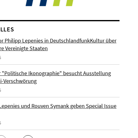
LLES
or Philipp Lepenies in DeutschlandfunkKultur über
re Vereinigte Staaten
6
 "Politische Ikonographie" besucht Ausstellung
zi-Verschwörung
6
 Lepenies und Rouven Symank geben Special Issue
6