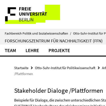
Springe
Service-
direkt
zu
Navigation
Inhalt
Fachbereich Politik und Sozialwissenschaften
/
Otto-Suhr-Institut für P
FORSCHUNGSZENTRUM FÜR NACHHALTIGKEIT (FFN)
TEAM
LEHRE
PROJEKTE
Startseite
Otto-Suhr-Institut für Politikwissenschaft
Ar
/Plattformen
Stakeholder Dialoge /Plattformen
Beispiele für Dialoge, die zwischen unterschiedlichen St