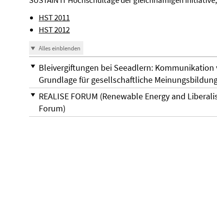
SUSTAIN IT Hochschultage der gleichnamigen Initiative,
HST 2011
HST 2012
Alles einblenden
Bleivergiftungen bei Seeadlern: Kommunikation
Grundlage für gesellschaftliche Meinungsbildun
REALISE FORUM (Renewable Energy and Liberalisat
Forum)