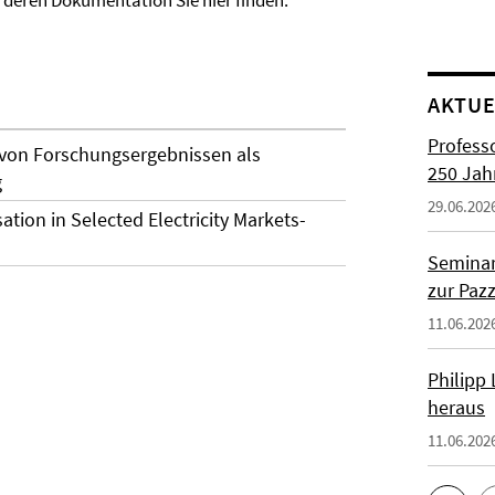
 deren Dokumentation Sie hier finden:
AKTUE
Profess
 von Forschungsergebnissen als
250 Jah
g
29.06.202
ion in Selected Electricity Markets-
Seminar
zur Paz
11.06.202
Philipp
heraus
11.06.202