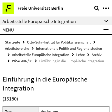
Springe
Service-
Freie Universität Berlin
direkt
Navigation
zu
Arbeitsstelle Europäische Integration
Inhalt
MENÜ
Startseite
Otto-Suhr-Institut für Politikwissenschaft
Arbeitsbereiche
Internationale Politik und Regionalstudien
Arbeitsstelle Europäische Integration
Lehre
Archiv
WiSe 2007/08
Einführung in die Europäische Integration
Einführung in die Europäische
Integration
(15180)
Typ
Vorlesung