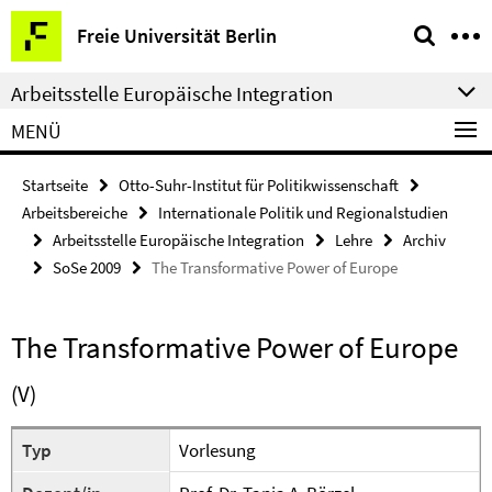
Springe
Service-
Freie Universität Berlin
direkt
Navigation
zu
Arbeitsstelle Europäische Integration
Inhalt
MENÜ
Startseite
Otto-Suhr-Institut für Politikwissenschaft
Arbeitsbereiche
Internationale Politik und Regionalstudien
Arbeitsstelle Europäische Integration
Lehre
Archiv
SoSe 2009
The Transformative Power of Europe
The Transformative Power of Europe
(V)
Typ
Vorlesung