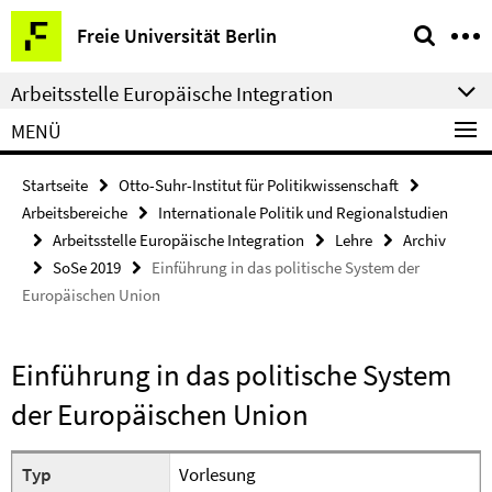
Springe
Service-
Freie Universität Berlin
direkt
Navigation
zu
Arbeitsstelle Europäische Integration
Inhalt
MENÜ
Startseite
Otto-Suhr-Institut für Politikwissenschaft
Arbeitsbereiche
Internationale Politik und Regionalstudien
Arbeitsstelle Europäische Integration
Lehre
Archiv
SoSe 2019
Einführung in das politische System der
Europäischen Union
Einführung in das politische System
der Europäischen Union
Typ
Vorlesung