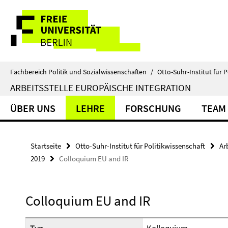
Springe
Service-
direkt
zu
Navigation
Inhalt
Fachbereich Politik und Sozialwissenschaften
/
Otto-Suhr-Institut für P
ARBEITSSTELLE EUROPÄISCHE INTEGRATION
ÜBER UNS
LEHRE
FORSCHUNG
TEAM
Startseite
Otto-Suhr-Institut für Politikwissenschaft
Ar
2019
Colloquium EU and IR
Colloquium EU and IR