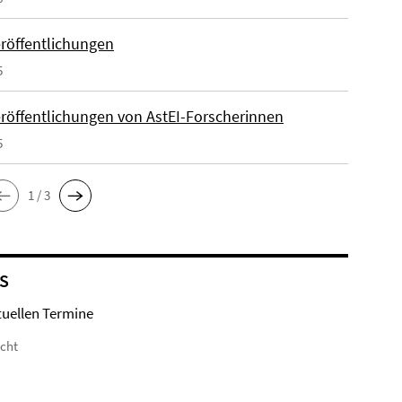
röffentlichungen
5
röffentlichungen von AstEI-Forscherinnen
5
1 / 3
S
tuellen Termine
icht