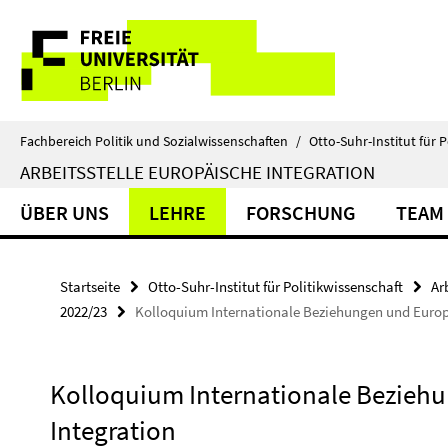
Springe
Service-
direkt
zu
Navigation
Inhalt
Fachbereich Politik und Sozialwissenschaften
/
Otto-Suhr-Institut für P
ARBEITSSTELLE EUROPÄISCHE INTEGRATION
ÜBER UNS
LEHRE
FORSCHUNG
TEAM
Startseite
Otto-Suhr-Institut für Politikwissenschaft
Ar
2022/23
Kolloquium Internationale Beziehungen und Europ
Kolloquium Internationale Bezieh
Integration