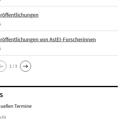
röffentlichungen
5
röffentlichungen von AstEI-Forscherinnen
5
1 / 3
S
tuellen Termine
icht