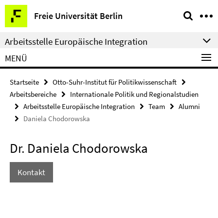
Springe
Service-
Freie Universität Berlin
direkt
Navigation
zu
Arbeitsstelle Europäische Integration
Inhalt
MENÜ
Startseite
Otto-Suhr-Institut für Politikwissenschaft
Arbeitsbereiche
Internationale Politik und Regionalstudien
Arbeitsstelle Europäische Integration
Team
Alumni
Daniela Chodorowska
Dr. Daniela Chodorowska
Kontakt