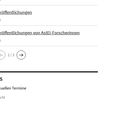
röffentlichungen
5
röffentlichungen von AstEI-Forscherinnen
5
1 / 3
S
tuellen Termine
icht