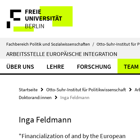
Springe
Service-
direkt
zu
Navigation
Inhalt
Fachbereich Politik und Sozialwissenschaften
/
Otto-Suhr-Institut für P
ARBEITSSTELLE EUROPÄISCHE INTEGRATION
ÜBER UNS
LEHRE
FORSCHUNG
TEAM
Startseite
Otto-Suhr-Institut für Politikwissenschaft
Ar
Doktorand:innen
Inga Feldmann
Inga Feldmann
"Financialization of and by the European