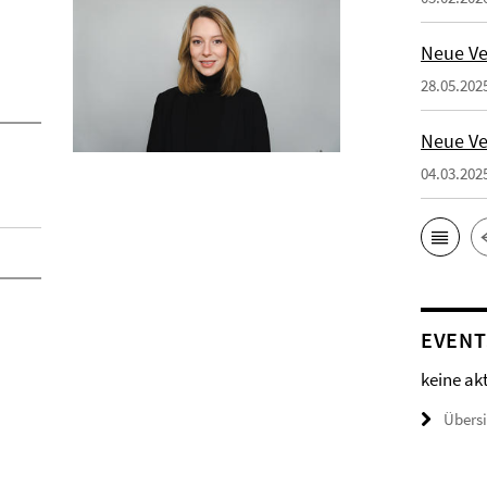
Neue Ve
28.05.202
Neue Ve
04.03.202
EVENT
keine ak
Übers