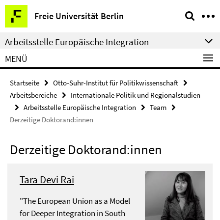
Springe
Service-
Freie Universität Berlin
direkt
Navigation
zu
Arbeitsstelle Europäische Integration
Inhalt
MENÜ
Startseite
Otto-Suhr-Institut für Politikwissenschaft
Arbeitsbereiche
Internationale Politik und Regionalstudien
Arbeitsstelle Europäische Integration
Team
Derzeitige Doktorand:innen
Derzeitige Doktorand:innen
Tara Devi Rai
"The European Union as a Model
for Deeper Integration in South