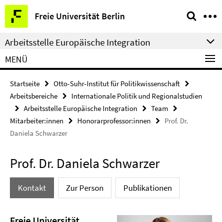
Springe
Service-
Freie Universität Berlin
direkt
Navigation
zu
Arbeitsstelle Europäische Integration
Inhalt
MENÜ
Startseite
Otto-Suhr-Institut für Politikwissenschaft
Arbeitsbereiche
Internationale Politik und Regionalstudien
Arbeitsstelle Europäische Integration
Team
Mitarbeiter:innen
Honorarprofessor:innen
Prof. Dr.
Daniela Schwarzer
Prof. Dr. Daniela Schwarzer
Kontakt
Zur Person
Publikationen
Freie Universität