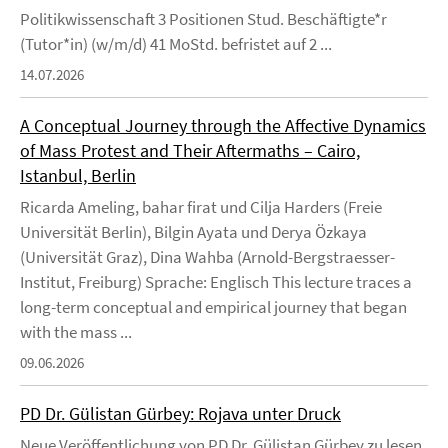
Politikwissenschaft 3 Positionen Stud. Beschäftigte*r
(Tutor*in) (w/m/d) 41 MoStd. befristet auf 2 ...
14.07.2026
A Conceptual Journey through the Affective Dynamics
of Mass Protest and Their Aftermaths – Cairo,
Istanbul, Berlin
Ricarda Ameling, bahar firat und Cilja Harders (Freie
Universität Berlin), Bilgin Ayata und Derya Özkaya
(Universität Graz), Dina Wahba (Arnold-Bergstraesser-
Institut, Freiburg) Sprache: Englisch This lecture traces a
long-term conceptual and empirical journey that began
with the mass ...
09.06.2026
PD Dr. Gülistan Gürbey: Rojava unter Druck
Neue Veröffentlichung von PD Dr. Gülistan Gürbey zu lesen