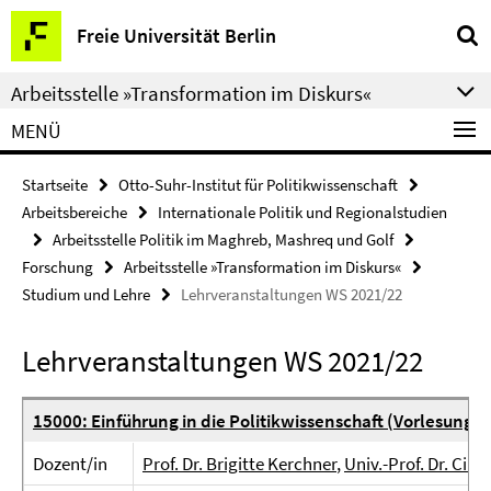
Springe
Service-
Freie Universität Berlin
direkt
Navigation
zu
Arbeitsstelle »Transformation im Diskurs«
Inhalt
MENÜ
Startseite
Otto-Suhr-Institut für Politikwissenschaft
Arbeitsbereiche
Internationale Politik und Regionalstudien
Arbeitsstelle Politik im Maghreb, Mashreq und Golf
Forschung
Arbeitsstelle »Transformation im Diskurs«
Studium und Lehre
Lehrveranstaltungen WS 2021/22
Lehrveranstaltungen WS 2021/22
15000: Einführung in die Politikwissenschaft (Vorlesung)
Dozent/in
Prof. Dr. Brigitte Kerchner
,
Univ.-Prof. Dr. Cilj