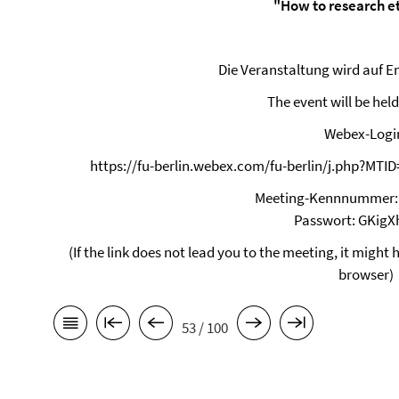
"How to research et
Die Veranstaltung wird auf En
The event will be held
Webex-Logi
https://fu-berlin.webex.com/fu-berlin/j.php?M
Meeting-Kennnummer: 
Passwort: GKigX
(If the link does not lead you to the meeting, it might 
browser)
53 / 100