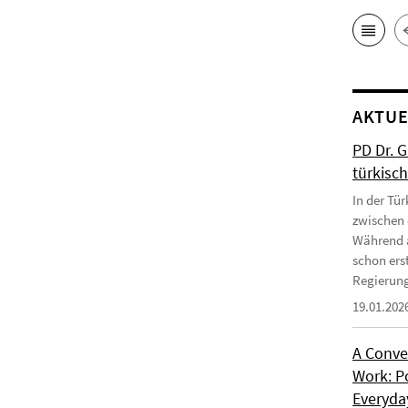
AKTUE
PD Dr. 
türkisc
In der Tür
zwischen 
Während a
schon erst
Regierung
19.01.202
A Conve
Work: P
Everyday