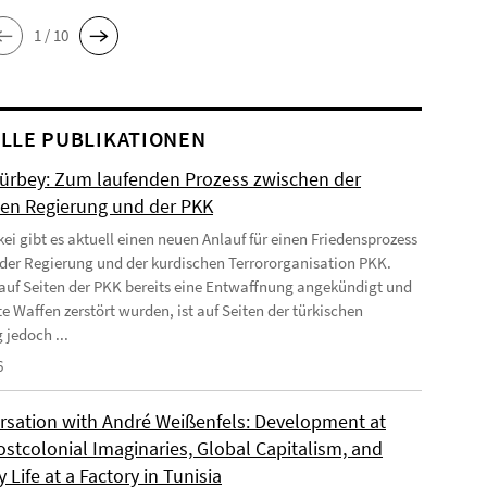
1 / 10
LLE PUBLIKATIONEN
Gürbey: Zum laufenden Prozess zwischen der
hen Regierung und der PKK
kei gibt es aktuell einen neuen Anlauf für einen Friedensprozess
der Regierung und der kurdischen Terrororganisation PKK.
uf Seiten der PKK bereits eine Entwaffnung angekündigt und
e Waffen zerstört wurden, ist auf Seiten der türkischen
 jedoch ...
6
rsation with André Weißenfels: Development at
ostcolonial Imaginaries, Global Capitalism, and
 Life at a Factory in Tunisia