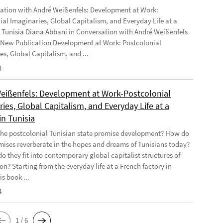
ation with André Weißenfels: Development at Work:
ial Imaginaries, Global Capitalism, and Everyday Life at a
n Tunisia Diana Abbani in Conversation with André Weißenfels
 New Publication Development at Work: Postcolonial
es, Global Capitalism, and ...
4
eißenfels: Development at Work-Postcolonial
ies, Global Capitalism, and Everyday Life at a
in Tunisia
he postcolonial Tunisian state promise development? How do
mises reverberate in the hopes and dreams of Tunisians today?
o they fit into contemporary global capitalist structures of
on? Starting from the everyday life at a French factory in
is book ...
4
1 / 6