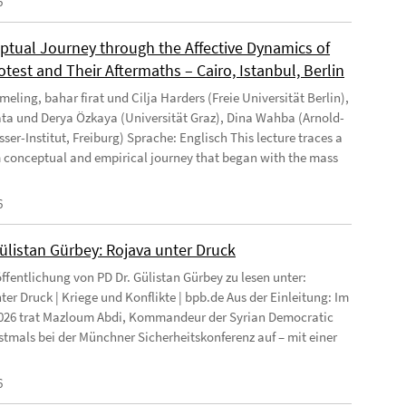
6
ptual Journey through the Affective Dynamics of
test and Their Aftermaths – Cairo, Istanbul, Berlin
eling, bahar firat und Cilja Harders (Freie Universität Berlin),
ata und Derya Özkaya (Universität Graz), Dina Wahba (Arnold-
ser-Institut, Freiburg) Sprache: Englisch This lecture traces a
 conceptual and empirical journey that began with the mass
6
Gülistan Gürbey: Rojava unter Druck
ffentlichung von PD Dr. Gülistan Gürbey zu lesen unter:
ter Druck | Kriege und Konflikte | bpb.de Aus der Einleitung: Im
026 trat Mazloum Abdi, Kommandeur der Syrian Democratic
rstmals bei der Münchner Sicherheitskonferenz auf – mit einer
6