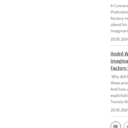
A Convers
Postcolon
Factory i
about his
Imaginari
29.05.202
André W
Imaginar
Factory 
Why did t
these pro
And how d
exploitati
Tunisia th
29.05.202