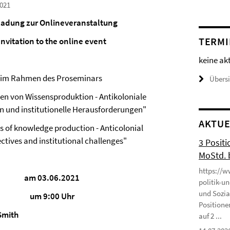
021
ladung zur Onlineveranstaltung
TERMI
Invitation to the online event
keine ak
im Rahmen des Proseminars
Übers
n von Wissensproduktion - Antikoloniale
n und institutionelle Herausforderungen"
AKTUE
s of knowledge production - Anticolonial
ctives and institutional challenges"
3 Positi
MoStd. 
https://w
am 03.06.2021
politik-u
und Sozia
um 9:00 Uhr
Positione
Smith
auf 2 ...