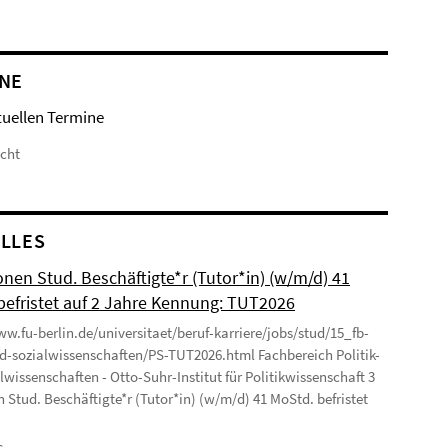
NE
tuellen Termine
icht
LLES
onen Stud. Beschäftigte*r (Tutor*in) (w/m/d) 41
befristet auf 2 Jahre Kennung: TUT2026
ww.fu-berlin.de/universitaet/beruf-karriere/jobs/stud/15_fb-
nd-sozialwissenschaften/PS-TUT2026.html Fachbereich Politik-
lwissenschaften - Otto-Suhr-Institut für Politikwissenschaft 3
n Stud. Beschäftigte*r (Tutor*in) (w/m/d) 41 MoStd. befristet