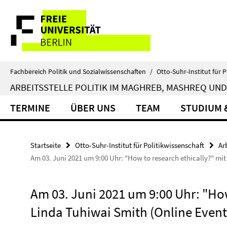
Springe
Service-
direkt
zu
Navigation
Inhalt
Fachbereich Politik und Sozialwissenschaften
/
Otto-Suhr-Institut für P
ARBEITSSTELLE POLITIK IM MAGHREB, MASHREQ UND
TERMINE
ÜBER UNS
TEAM
STUDIUM 
Startseite
Otto-Suhr-Institut für Politikwissenschaft
Ar
Am 03. Juni 2021 um 9:00 Uhr: "How to research ethically?" mi
Am 03. Juni 2021 um 9:00 Uhr: "How
Linda Tuhiwai Smith (Online Event