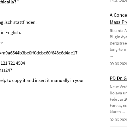
14.07.202
hically?"
A Conce
Mass Pro
glisch stattfinden.
Ricarda Am
 in English.
Bilgin Ay
n:
Bergstraes
long-term
TID=m9a6544b3be0ff0debc60f648c6d4ae17
...
121 721 4504
09.06.202
hss247
PD Dr. 
help to copy it and insert it manually in your
Neue Verö
Rojava un
Februar 2
Forces, e
klaren ...
02.06.202