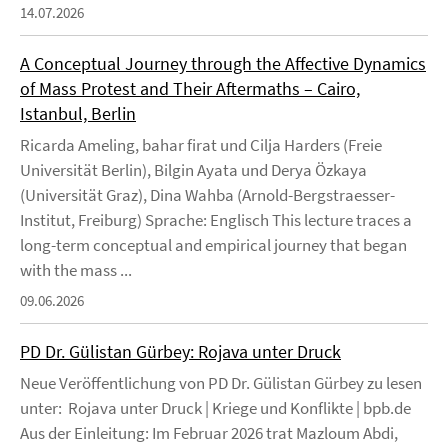
14.07.2026
A Conceptual Journey through the Affective Dynamics
of Mass Protest and Their Aftermaths – Cairo,
Istanbul, Berlin
Ricarda Ameling, bahar firat und Cilja Harders (Freie
Universität Berlin), Bilgin Ayata und Derya Özkaya
(Universität Graz), Dina Wahba (Arnold-Bergstraesser-
Institut, Freiburg) Sprache: Englisch This lecture traces a
long-term conceptual and empirical journey that began
with the mass ...
09.06.2026
PD Dr. Gülistan Gürbey: Rojava unter Druck
Neue Veröffentlichung von PD Dr. Gülistan Gürbey zu lesen
unter: Rojava unter Druck | Kriege und Konflikte | bpb.de
Aus der Einleitung: Im Februar 2026 trat Mazloum Abdi,