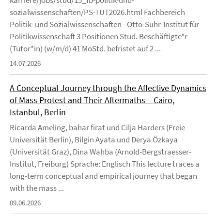
karriere/jobs/stud/15_fb-politik-und-
sozialwissenschaften/PS-TUT2026.html Fachbereich
Politik- und Sozialwissenschaften - Otto-Suhr-Institut für
Politikwissenschaft 3 Positionen Stud. Beschäftigte*r
(Tutor*in) (w/m/d) 41 MoStd. befristet auf 2 ...
14.07.2026
A Conceptual Journey through the Affective Dynamics
of Mass Protest and Their Aftermaths – Cairo,
Istanbul, Berlin
Ricarda Ameling, bahar firat und Cilja Harders (Freie
Universität Berlin), Bilgin Ayata und Derya Özkaya
(Universität Graz), Dina Wahba (Arnold-Bergstraesser-
Institut, Freiburg) Sprache: Englisch This lecture traces a
long-term conceptual and empirical journey that began
with the mass ...
09.06.2026