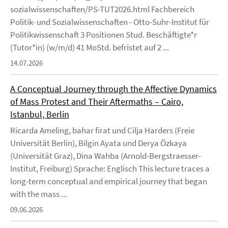
sozialwissenschaften/PS-TUT2026.html Fachbereich
Politik- und Sozialwissenschaften - Otto-Suhr-Institut für
Politikwissenschaft 3 Positionen Stud. Beschäftigte*r
(Tutor*in) (w/m/d) 41 MoStd. befristet auf 2 ...
14.07.2026
A Conceptual Journey through the Affective Dynamics
of Mass Protest and Their Aftermaths – Cairo,
Istanbul, Berlin
Ricarda Ameling, bahar firat und Cilja Harders (Freie
Universität Berlin), Bilgin Ayata und Derya Özkaya
(Universität Graz), Dina Wahba (Arnold-Bergstraesser-
Institut, Freiburg) Sprache: Englisch This lecture traces a
long-term conceptual and empirical journey that began
with the mass ...
09.06.2026