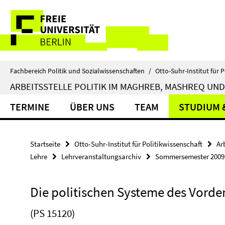
Springe
Service-
direkt
zu
Navigation
Inhalt
Fachbereich Politik und Sozialwissenschaften
/
Otto-Suhr-Institut für P
ARBEITSSTELLE POLITIK IM MAGHREB, MASHREQ UND
TERMINE
ÜBER UNS
TEAM
STUDIUM 
Startseite
Otto-Suhr-Institut für Politikwissenschaft
Ar
Lehre
Lehrveranstaltungsarchiv
Sommersemester 2009
Die politischen Systeme des Vorde
(PS 15120)