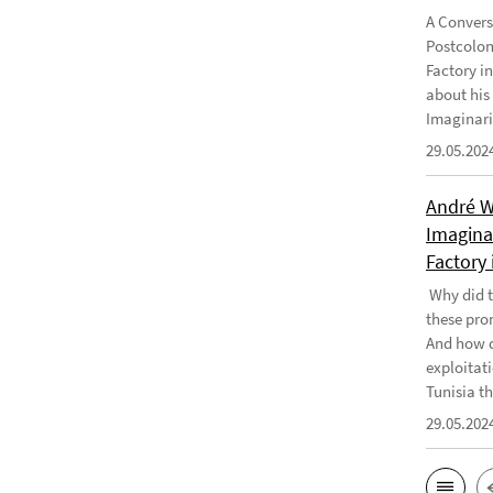
A Convers
Postcolon
Factory i
about his
Imaginari
29.05.202
André W
Imaginar
Factory 
Why did t
these pro
And how d
exploitati
Tunisia th
29.05.202