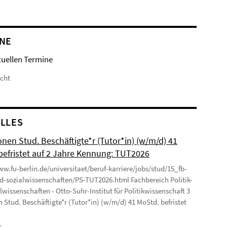
NE
tuellen Termine
icht
LLES
onen Stud. Beschäftigte*r (Tutor*in) (w/m/d) 41
befristet auf 2 Jahre Kennung: TUT2026
ww.fu-berlin.de/universitaet/beruf-karriere/jobs/stud/15_fb-
nd-sozialwissenschaften/PS-TUT2026.html Fachbereich Politik-
lwissenschaften - Otto-Suhr-Institut für Politikwissenschaft 3
n Stud. Beschäftigte*r (Tutor*in) (w/m/d) 41 MoStd. befristet