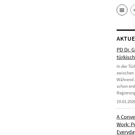
AKTUE
PD Dr. 
türkisc
In der Tür
zwischen 
Während a
schon erst
Regierung
19.01.202
A Conve
Work: P
Everyday