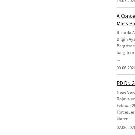
14.07.202
A Conce
Mass Pro
Ricarda Am
Bilgin Ay
Bergstraes
long-term
...
09.06.202
PD Dr. 
Neue Verö
Rojava un
Februar 2
Forces, e
klaren ...
02.06.202