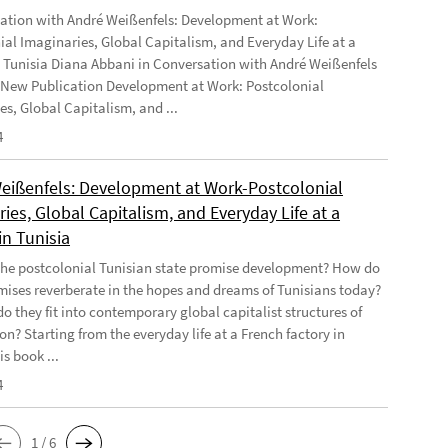
ation with André Weißenfels: Development at Work:
ial Imaginaries, Global Capitalism, and Everyday Life at a
n Tunisia Diana Abbani in Conversation with André Weißenfels
 New Publication Development at Work: Postcolonial
es, Global Capitalism, and ...
4
eißenfels: Development at Work-Postcolonial
ies, Global Capitalism, and Everyday Life at a
in Tunisia
he postcolonial Tunisian state promise development? How do
mises reverberate in the hopes and dreams of Tunisians today?
o they fit into contemporary global capitalist structures of
on? Starting from the everyday life at a French factory in
is book ...
4
1 / 6