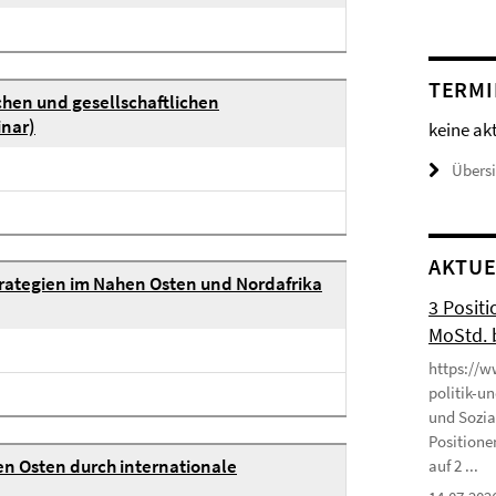
TERMI
schen und gesellschaftlichen
inar)
keine ak
Übers
AKTUE
rategien im Nahen Osten und Nordafrika
3 Positi
MoStd. 
https://w
politik-u
und Sozia
Positione
en Osten durch internationale
auf 2 ...