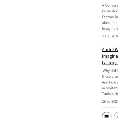
A Convers
Postcolon
Factory i
about his
Imaginari
29.05.202
André W
Imaginar
Factory 
Why did t
these pro
And how d
exploitati
Tunisia th
29.05.202