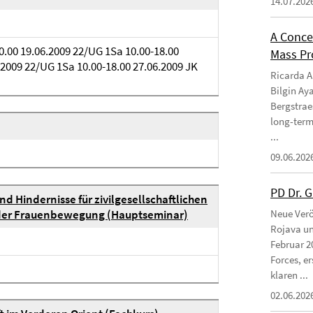
14.07.202
A Conce
20.00 19.06.2009 22/UG 1Sa 10.00-18.00
Mass Pro
.2009 22/UG 1Sa 10.00-18.00 27.06.2009 JK
Ricarda Am
Bilgin Ay
Bergstraes
long-term
...
09.06.202
PD Dr. 
d Hindernisse für zivilgesellschaftlichen
l der Frauenbewegung (Hauptseminar)
Neue Verö
Rojava un
Februar 2
Forces, e
klaren ...
02.06.202