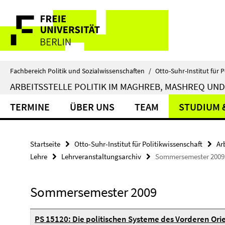
Springe
Service-
direkt
zu
Navigation
Inhalt
Fachbereich Politik und Sozialwissenschaften
/
Otto-Suhr-Institut für P
ARBEITSSTELLE POLITIK IM MAGHREB, MASHREQ UND
TERMINE
ÜBER UNS
TEAM
STUDIUM 
Startseite
Otto-Suhr-Institut für Politikwissenschaft
Ar
Lehre
Lehrveranstaltungsarchiv
Sommersemester 2009
Sommersemester 2009
PS 15120: Die politischen Systeme des Vorderen Ori