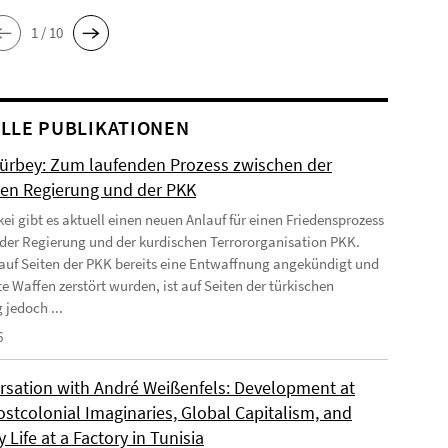
1 / 10
LLE PUBLIKATIONEN
Gürbey: Zum laufenden Prozess zwischen der
hen Regierung und der PKK
kei gibt es aktuell einen neuen Anlauf für einen Friedensprozess
der Regierung und der kurdischen Terrororganisation PKK.
uf Seiten der PKK bereits eine Entwaffnung angekündigt und
e Waffen zerstört wurden, ist auf Seiten der türkischen
 jedoch ...
6
rsation with André Weißenfels: Development at
ostcolonial Imaginaries, Global Capitalism, and
 Life at a Factory in Tunisia