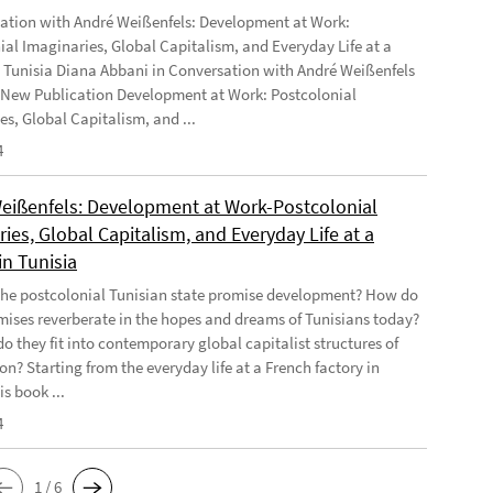
ation with André Weißenfels: Development at Work:
ial Imaginaries, Global Capitalism, and Everyday Life at a
n Tunisia Diana Abbani in Conversation with André Weißenfels
 New Publication Development at Work: Postcolonial
es, Global Capitalism, and ...
4
eißenfels: Development at Work-Postcolonial
ies, Global Capitalism, and Everyday Life at a
in Tunisia
he postcolonial Tunisian state promise development? How do
mises reverberate in the hopes and dreams of Tunisians today?
o they fit into contemporary global capitalist structures of
on? Starting from the everyday life at a French factory in
is book ...
4
1 / 6