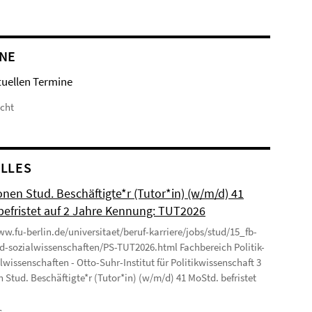
NE
tuellen Termine
icht
LLES
onen Stud. Beschäftigte*r (Tutor*in) (w/m/d) 41
befristet auf 2 Jahre Kennung: TUT2026
ww.fu-berlin.de/universitaet/beruf-karriere/jobs/stud/15_fb-
nd-sozialwissenschaften/PS-TUT2026.html Fachbereich Politik-
lwissenschaften - Otto-Suhr-Institut für Politikwissenschaft 3
n Stud. Beschäftigte*r (Tutor*in) (w/m/d) 41 MoStd. befristet