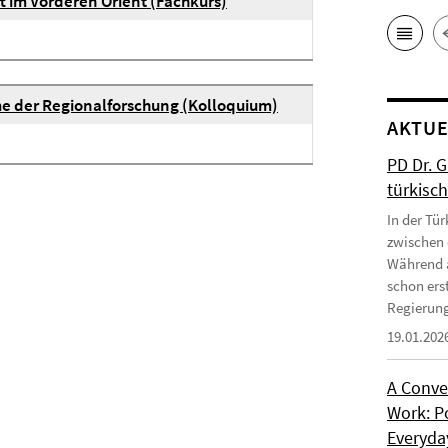
t im Vorderen Orient (Fachkurs)
e der Regionalforschung (Kolloquium)
AKTUE
PD Dr. 
türkisc
In der Tür
zwischen 
Während a
schon erst
Regierung
19.01.202
A Conve
Work: P
Everyday