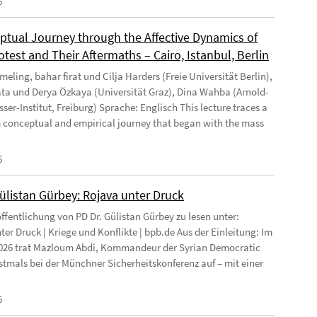
6
ptual Journey through the Affective Dynamics of
test and Their Aftermaths – Cairo, Istanbul, Berlin
eling, bahar firat und Cilja Harders (Freie Universität Berlin),
ata und Derya Özkaya (Universität Graz), Dina Wahba (Arnold-
ser-Institut, Freiburg) Sprache: Englisch This lecture traces a
 conceptual and empirical journey that began with the mass
6
Gülistan Gürbey: Rojava unter Druck
ffentlichung von PD Dr. Gülistan Gürbey zu lesen unter:
ter Druck | Kriege und Konflikte | bpb.de Aus der Einleitung: Im
026 trat Mazloum Abdi, Kommandeur der Syrian Democratic
rstmals bei der Münchner Sicherheitskonferenz auf – mit einer
6